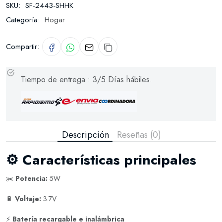
SKU:
SF-2443-SHHK
Categoría:
Hogar
Compartir:
Tiempo de entrega : 3/5 Días hábiles.
Descripción
Reseñas (0)
⚙️
Características principales
✂️
Potencia:
5W
🔋
Voltaje:
3.7V
⚡
Batería recargable e inalámbrica