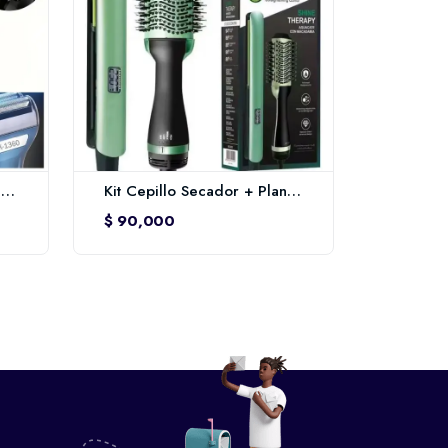
Máquina de Afeitar 3 en 1 Recargable – Geemy
Kit Cepillo Secador + Plancha Aguacate 2 en 1 – Combo Profesional
$ 90,000