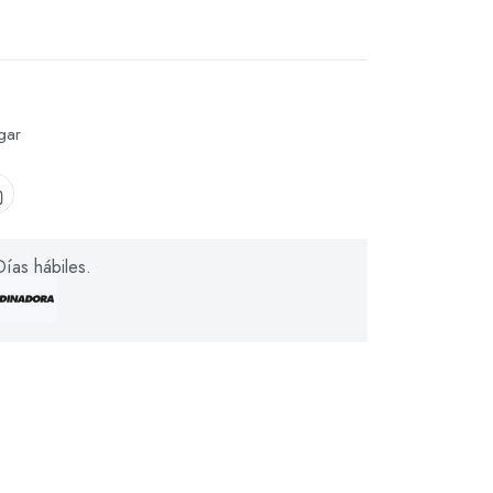
gar
ías hábiles.