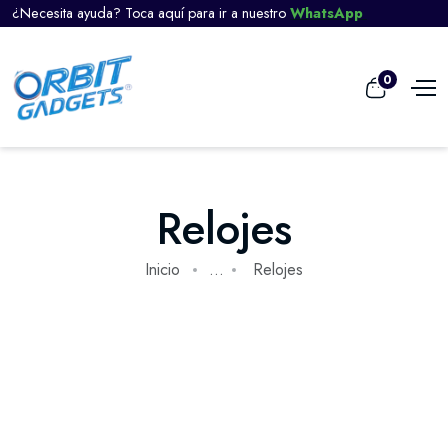
¿Necesita ayuda? Toca aquí para ir a nuestro
WhatsApp
0
Relojes
Inicio
...
Relojes